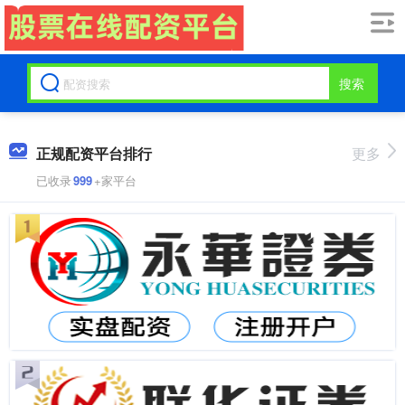
搜索
正规配资平台排行
更多
已收录
999
+家平台