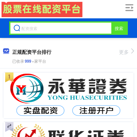
搜索
正规配资平台排行
更多
已收录
999
+家平台