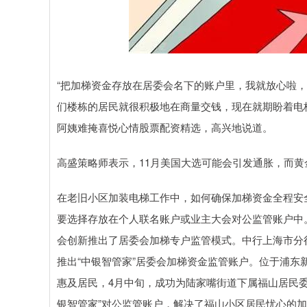
“把加梯资金存放在居委会名下的账户里，我就放心啦
们楼栋的居民就很积极地在商量交钱，现在就期盼着电
阿姨难掩喜悦心情股票配资精选，高兴地说道。
高盛策略师表示，11月美国大选可能会引发通胀，而
在老旧小区加装电梯工作中，如何确保加梯资金全程安
要选择存放在个人联名账户或业主大会对公监管账户中
会创新推出了居委会加梯专户监管模式。中行上海市分
推出“中银智管家”居委会加梯资金监管账户。位于浦
惠及居民，4月中旬，成功为陆家嘴街道下属福山居民
银智管家”对公监管账户，解决了福山小区居民忧心的