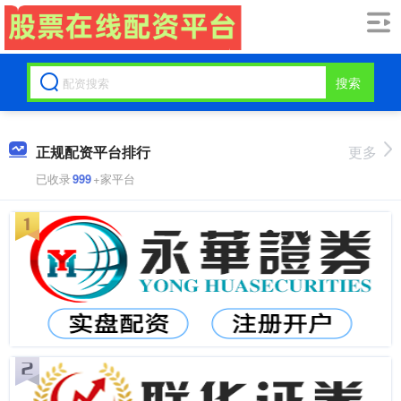
搜索
正规配资平台排行
更多
已收录
999
+家平台