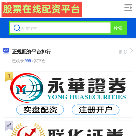
搜索
正规配资平台排行
更多
已收录
999
+家平台