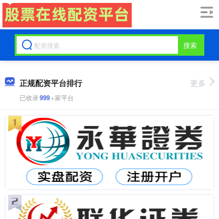
搜索
正规配资平台排行
更多
已收录
999
+家平台