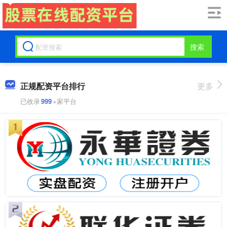
搜索
正规配资平台排行
更多
已收录
999
+家平台