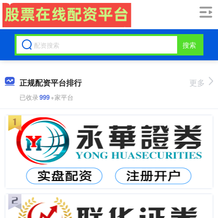
搜索
正规配资平台排行
更多
已收录
999
+家平台