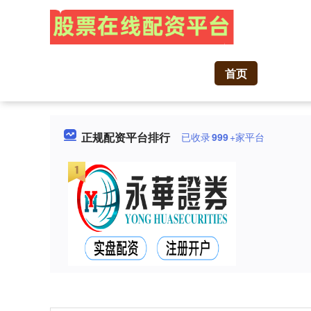
首页
正规配资平台排行
已收录
999
+家平台