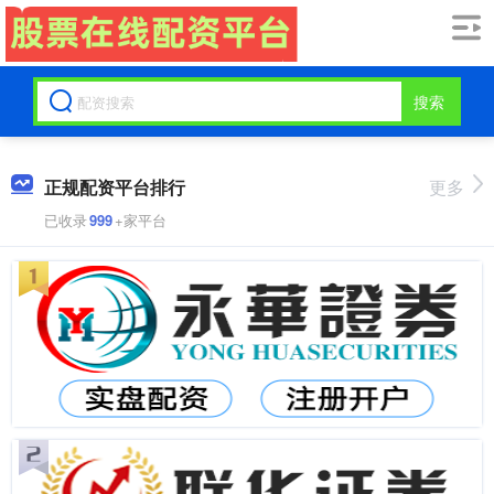
搜索
正规配资平台排行
更多
已收录
999
+家平台