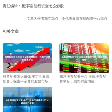
责任编辑：杨淳端 短线资金怎么炒股
文章为作者独立观点，不代表股票在线配资平台观点
相关文章
股票配资怎么赚钱 平定县股票
东营股票配资平台 正规股票配
配资：探索平定县的股票市场
资平台，助您财富增值