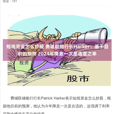
阅读：191
费城联储银行行长Patrick Harker表示短线资金怎么炒股，根
据他目前的预测，他认为今年降息一次是合适的，这强调了利率
可能会维持在高位的信号。