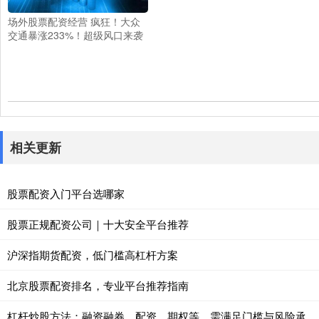
场外股票配资经营 疯狂！大众
交通暴涨233%！超级风口来袭
相关更新
股票配资入门平台选哪家
股票正规配资公司｜十大安全平台推荐
沪深指期货配资，低门槛高杠杆方案
北京股票配资排名，专业平台推荐指南
杠杆炒股方法：融资融券、配资、期权等，需满足门槛与风险承