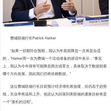
费城联储行长Patrick Harker
“如果一切都符合预期，我认为年底前降息一次将是合适
的，”Harker周一在为费城一个活动准备的讲话中表示，“事实
上，我认为今年很有可能降息两次或零次，具体取决于数据朝着
哪个方向发展。因此我们仍将依赖数据。”
这位费城联储行长目前预计经济增长将放缓，但仍高于趋势
线，失业率将温和上升。他还认为回落到美联储的通胀目标将是
一个“漫长的过程”。